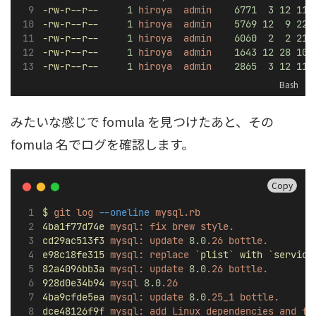
-rw-r--r--
1
hiroya
admin
6771
3
12
11
:
-rw-r--r--
1
hiroya
admin
5769
12
9
22
:
-rw-r--r--
1
hiroya
admin
6060
2
2
21
:
-rw-r--r--
1
hiroya
admin
1643
12
28
10
:
-rw-r--r--
1
hiroya
admin
2865
3
12
11
:
Bash
みたいな感じで fomula を見つけたあと、その
fomula 名でログを確認します。
Copy
$
git
log
--oneline
mysql.rb
4ba1f77d74e
mysql:
fix
brew
style.
cd29ac513f3
mysql:
update
8.0
.26
bottle.
e98c18fe315
mysql:
replace
`
plist
`
with
`
service
82a4096bb3a
mysql:
update
8.0
.26
bottle.
928d0e34b94
mysql
8.0
.26
4ba9cfde5ea
mysql:
update
8.0
.25_1
bottle.
dce48126f9f
mysql:
add
Linux
dependencies
and
fl