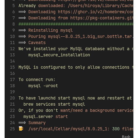
Already
downloaded:
/Users/hiroya/Library/Caches
==> 
Downloading
https://ghcr.io/v2/homebrew/core
==> 
Downloading
from
https://pkg-containers.gith
################################################
==> 
Reinstalling
mysql
==> 
Pouring
mysql--8.0.25_1.big_sur.bottle.tar.g
==> 
Caveats
We
've installed your MySQL database without a ro
    mysql_secure_installation
MySQL is configured to only allow connections fr
To connect run:
    mysql -uroot
To have launchd start mysql now and restart at l
  brew services start mysql
Or, if you don'
t
want/need
a
background
service
mysql.server
start
==> 
Summary
/usr/local/Cellar/mysql/8.0.25_1:
300
files,
Bash