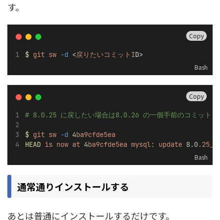
す。
Copy
$
git
sw
-d
 <
戻りたいコミットI
D>
Bash
Copy
# 8.0.25 に戻したい場合は8.0.26 の一個手前のコミット(4b
$
git
sw
-d
4
ba9cfde5ea
HEAD
is
now
at
4
ba9cfde5ea
mysql:
update
8.0
.25_1
Bash
通常通りインストールする
あとは普通にインストールするだけです。