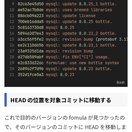
82c63e45d50
mysql:
update
8.0
.25_1
bottle.
ae52ac7b8de
mysql:
uses
brewed
libraries
886cb09a223
mysql:
update
license
700eb16dda5
mysql:
update
8.0
.25
bottle.
5c8163730d8
mysql
8.0
.25
58946207e43
mysql:
update
8.0
.23_2
bottle.
63cc56f5fe2
mysql:
revision
bump
 (protobuf 
3.17
.
ee2c110d65b
mysql:
update
8.0
.23_1
bottle.
23a9325d1da
mysql:
revision
bump
d27db589abf
mysql:
fix
ENV["CI"]
usage.
e2c833d326c
formulae:
use
new
bottle
syntax
268962f7d9b
mysql:
update
8.0
.23
bottle.
352d1fce0a3
mysql
8.0
.23
Bash
HEAD の位置を対象コミットに移動する
これで目的のバージョンの fomula が見つかったの
で、そのバージョンのコミットに HEAD を移動しま