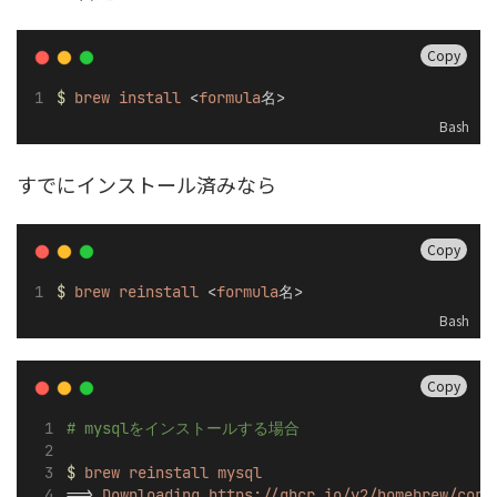
Copy
$
brew
install
 <
formula
名>
Bash
すでにインストール済みなら
Copy
$
brew
reinstall
 <
formula
名>
Bash
Copy
# mysqlをインストールする場合
$
brew
reinstall
mysql
==> 
Downloading
https://ghcr.io/v2/homebrew/core