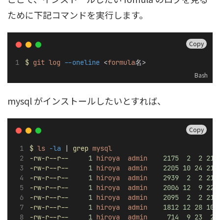
ために下記コマンドを実行します。
Copy
$
git
log
--oneline
 <
formula
名>
Bash
mysql がインストールしたいとすれば、
Copy
$
ls
-la
 | 
grep
mysql
-rw-r--r--
1
hiroya
admin
2175
2
2
21
:
-rw-r--r--
1
hiroya
admin
2205
10
24
21
:
-rw-r--r--
1
hiroya
admin
2939
2
2
21
:
-rw-r--r--
1
hiroya
admin
2006
12
9
22
:
-rw-r--r--
1
hiroya
admin
2095
2
2
21
:
-rw-r--r--
1
hiroya
admin
1812
12
28
10
:
-rw-r--r--
1
hiroya
admin
714
9
23
20